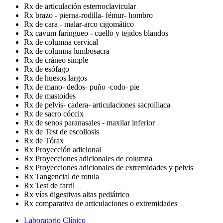
Rx de articulación esternoclavicular
Rx brazo - pierna-rodilla- fémur- hombro
Rx de cara - malar-arco cigomático
Rx cavum faringueo - cuello y tejidos blandos
Rx de columna cervical
Rx de columna lumbosacra
Rx de cráneo simple
Rx de esófago
Rx de huesos largos
Rx de mano- dedos- puño -codo- pie
Rx de mastoides
Rx de pelvis- cadera- articulaciones sacroiliaca
Rx de sacro cóccix
Rx de senos paranasales - maxilar inferior
Rx de Test de escoliosis
Rx de Tórax
Rx Proyección adicional
Rx Proyecciones adicionales de columna
Rx Proyecciones adicionales de extremidades y pelvis
Rx Tangencial de rotula
Rx Test de farril
Rx vías digestivas altas pediátrico
Rx comparativa de articulaciones o extremidades
Laboratorio Clínico