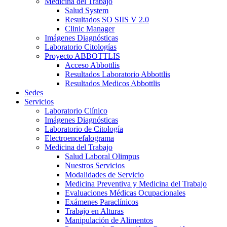
Medicina del Trabajo
Salud System
Resultados SO SIIS V 2.0
Clinic Manager
Imágenes Diagnósticas
Laboratorio Citologías
Proyecto ABBOTTLIS
Acceso Abbottlis
Resultados Laboratorio Abbottlis
Resultados Medicos Abbottlis
Sedes
Servicios
Laboratorio Clínico
Imágenes Diagnósticas
Laboratorio de Citología
Electroencefalograma
Medicina del Trabajo
Salud Laboral Olimpus
Nuestros Servicios
Modalidades de Servicio
Medicina Preventiva y Medicina del Trabajo
Evaluaciones Médicas Ocupacionales
Exámenes Paraclínicos
Trabajo en Alturas
Manipulación de Alimentos